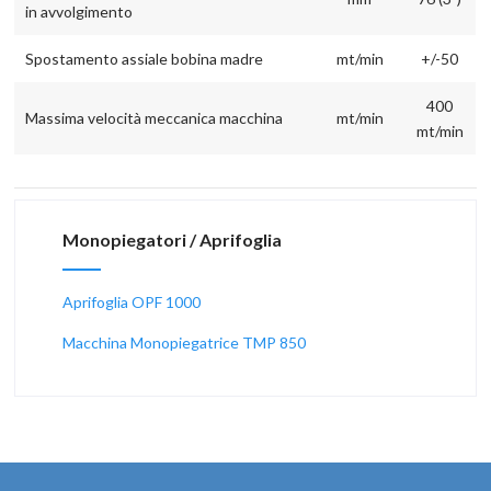
in avvolgimento
Spostamento assiale bobina madre
mt/min
+/-50
400
Massima velocità meccanica macchina
mt/min
mt/min
Monopiegatori / Aprifoglia
Aprifoglia OPF 1000
Macchina Monopiegatrice TMP 850