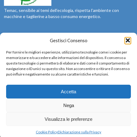
Temac, sensibile ai temi dell’ecologia, rispetta l’ambiente con
macchine e taglierine a basso consumo energetico.
Social
Gestisci Consenso
Siamo sui social: seguici
Per fornire le migliori esperienze, utilizziamo tecnologie come i cookie per
memorizzare e/o accedere alle informazioni del dispositivo. Il consenso a
queste tecnologie ci permetterà di elaborare dati come il comportamento di
navigazione o ID unici su questo sito. Non acconsentire o ritirare il consenso
può influire negativamente su alcune caratteristiche e funzioni.
Lingue
Accetta
Nega
Visualizza le preferenze
Copyright 2020 Temac Srl | All Rights Reserved
Cookie Policy
Dichiarazione sulla Privacy