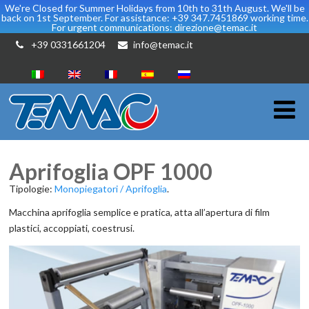
We're Closed for Summer Holidays from 10th to 31th August. We'll be
back on 1st September. For assistance: +39 347.7451869 working time.
For urgent communications: direzione@temac.it
+39 0331661204
info@temac.it
Aprifoglia OPF 1000
Tipologie:
Monopiegatori / Aprifoglia
.
Macchina aprifoglia semplice e pratica, atta all’apertura di film
plastici, accoppiati, coestrusi.