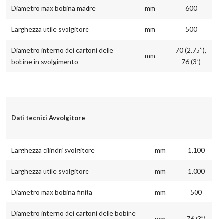
Diametro max bobina madre
mm
600
Larghezza utile svolgitore
mm
500
Diametro interno dei cartoni delle
70 (2.75’’),
mm
bobine in svolgimento
76 (3”)
Dati tecnici Avvolgitore
Larghezza cilindri svolgitore
mm
1.100
Larghezza utile svolgitore
mm
1.000
Diametro max bobina finita
mm
500
Diametro interno dei cartoni delle bobine
mm
76 (3”)