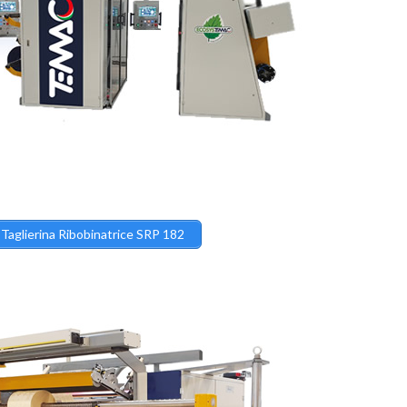
Taglierina Ribobinatrice SRP 182