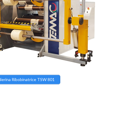
lierina Ribobinatrice TSW 801