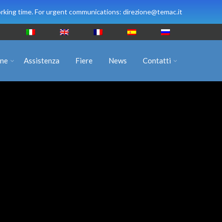
rking time. For urgent communications: direzione@temac.it
ine
Assistenza
Fiere
News
Contatti