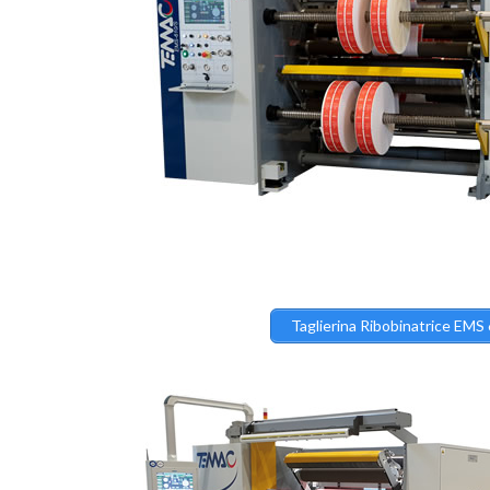
Taglierina Ribobinatrice EMS