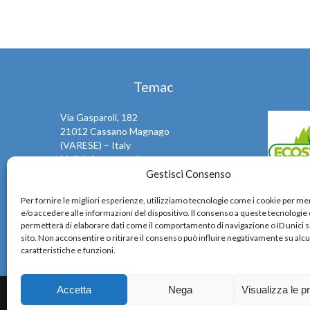
Temac
Via Gasparoli, 182
21012 Cassano Magnago
(VARESE) – Italy
Mail: info@temac.it
Phone +39 0331661204
Gestisci Consenso
Fax +39 0331667292
Temac, sen
Per fornire le migliori esperienze, utilizziamo tecnologie come i cookie per 
VAT IT02514340120
rispetta 
e/o accedere alle informazioni del dispositivo. Il consenso a queste tecnologie 
REA: Varese N. 264017
taglierin
permetterà di elaborare dati come il comportamento di navigazione o ID unici 
Privacy / Cookies
sito. Non acconsentire o ritirare il consenso può influire negativamente su alc
caratteristiche e funzioni.
Accetta
Nega
Visualizza le p