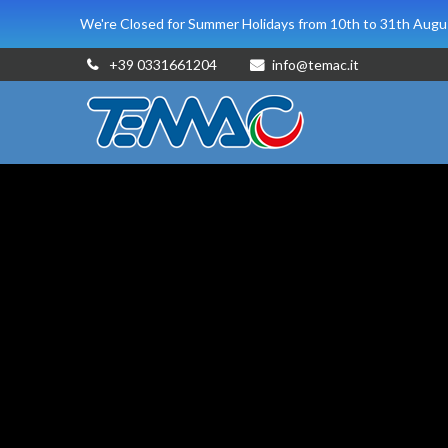
We're Closed for Summer Holidays from 10th to 31th Augus
+39 0331661204
info@temac.it