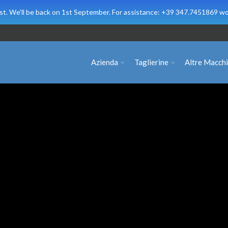
t. We'll be back on 1st September. For assistance: +39 347.7451869 wo
Azienda
Taglierine
Altre Macch