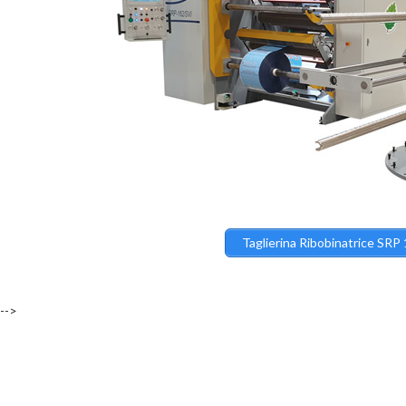
Taglierina Ribobinatrice SRP
-->