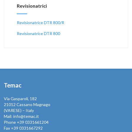
Revisionatrici
Revisionatrice DTR 800/R
Revisionatrice DTR 800
Temac
Via Gasparoli, 182
21012 Cassano Magnago
(VARESE) – Italy
Mail: info@temac.it
Phone +39 0331661204
Fax +39 0331667292