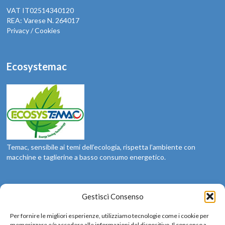
VAT IT02514340120
REA: Varese N. 264017
Privacy / Cookies
Ecosystemac
Temac, sensibile ai temi dell’ecologia, rispetta l’ambiente con
macchine e taglierine a basso consumo energetico.
Social
Gestisci Consenso
Siamo sui social: seguici
Per fornire le migliori esperienze, utilizziamo tecnologie come i cookie per
memorizzare e/o accedere alle informazioni del dispositivo. Il consenso a