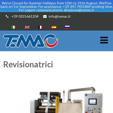
We're Closed for Summer Holidays from 10th to 31th August. We'll be
back on 1st September. For assistance: +39 347.7451869 working time.
For urgent communications: direzione@temac.it
+39 0331661204
info@temac.it
Revisionatrici