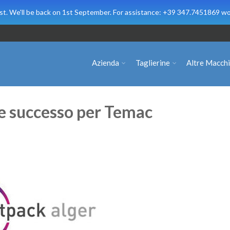
t. We'll be back on 1st September. For assistance: +39 347.7451869 wo
Azienda
Taglierine
Altre Macch
 successo per Temac