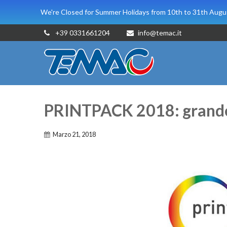
We're Closed for Summer Holidays from 10th to 31th Augus
+39 0331661204
info@temac.it
PRINTPACK 2018: grande
Marzo 21, 2018