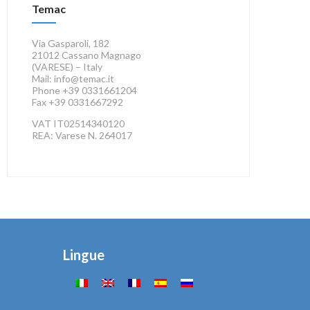
Temac
Via Gasparoli, 182
21012 Cassano Magnago
(VARESE) – Italy
Mail: info@temac.it
Phone +39 0331661204
Fax +39 0331667292
VAT IT02514340120
REA: Varese N. 264017
Privacy e Cookies
Lingue