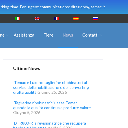
rking time. For urgent communications: direzione@temac.it
ine
Assistenza
Fiere
News
Contatti
Ultime News
Temac e Luxoro: taglierine ribobinatrici al
servizio della nobilitazione e del converting
di alta qualità
Giugno 25, 2026
Taglierine ribobinatrici usate Temac:
quando la qualità continua a produrre valore
Giugno 5, 2026
DTR800-R la revisionatrice che recupera
bobine già lavorate
Aprile 2, 2026