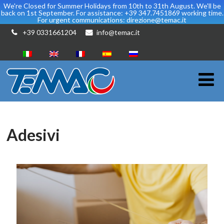
We're Closed for Summer Holidays from 10th to 31th August. We'll be
back on 1st September. For assistance: +39 347.7451869 working time.
For urgent communications: direzione@temac.it
+39 0331661204
info@temac.it
Adesivi