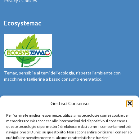
Privacy / Cookies
Ecosystemac
Temac, sensibile ai temi dell’ecologia, rispetta l’ambiente con
macchine e taglierine a basso consumo energetico.
Social
Gestisci Consenso
Siamo sui social: seguici
Per fornire le migliori esperienze, utilizziamo tecnologie come i cookie per
memorizzare e/o accedere alle informazioni del dispositivo. Il consenso a
queste tecnologie ci permetterà di elaborare dati come il comportamento di
navigazione o ID unici su questo sito. Non acconsentire o ritirare il consenso
può influire negativamente su alcune caratteristiche e funzioni.