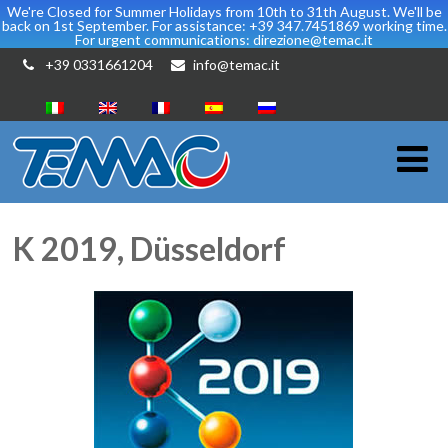
We're Closed for Summer Holidays from 10th to 31th August. We'll be
back on 1st September. For assistance: +39 347.7451869 working time.
For urgent communications: direzione@temac.it
+39 0331661204
info@temac.it
K 2019, Düsseldorf